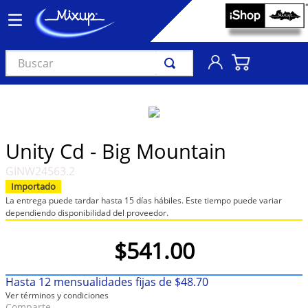
Buscar
TÉRMINOS MÁS BUSCADOS
1
.
vinil
2
.
k-pop
Unity Cd - Big Mountain
3
.
audífonos
GINW24563.2
4
.
madonna
Importado
La entrega puede tardar hasta 15 días hábiles. Este tiempo puede variar
5
.
ariana grande
dependiendo disponibilidad del proveedor.
6
.
importados
$
541
.
00
7
.
bts
8
.
manga
Hasta
12
mensualidades fijas de
$
48
.
70
Ver términos y condiciones
9
.
bocinas
Comparte