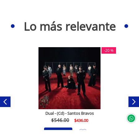
Lo más relevante
-
20 %
Dual - (Cd) - Santos Bravos
$
546
.
00
$
436
.
00
Comprar