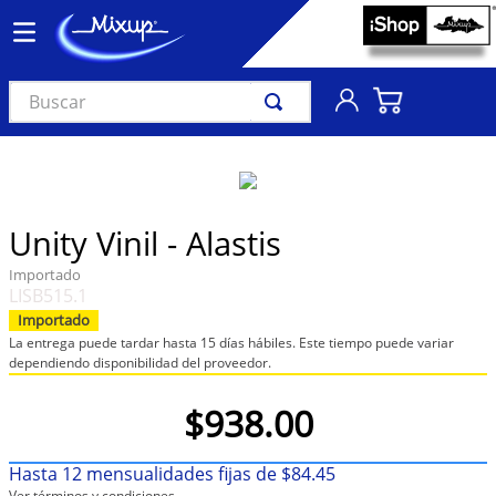
Buscar
TÉRMINOS MÁS BUSCADOS
1
.
vinil
2
.
k-pop
Unity Vinil - Alastis
3
.
audífonos
Importado
LISB515.1
4
.
madonna
Importado
5
.
ariana grande
La entrega puede tardar hasta 15 días hábiles. Este tiempo puede variar
dependiendo disponibilidad del proveedor.
6
.
bts
$
938
.
00
7
.
manga
8
.
importados
Hasta
12
mensualidades fijas de
$
84
.
45
9
.
bocinas
Ver términos y condiciones