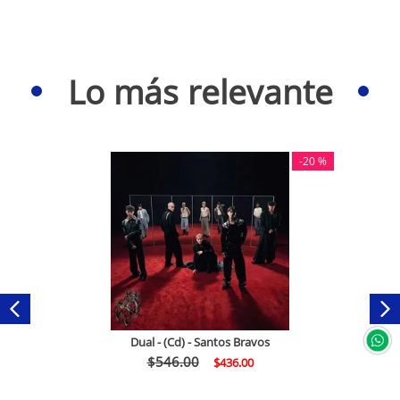
Lo más relevante
-
20 %
Dual - (Cd) - Santos Bravos
$
546
.
00
$
436
.
00
Comprar