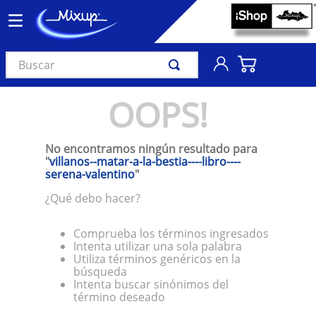
Buscar
TÉRMINOS MÁS BUSCADOS
OOPS!
1
.
vinil
2
.
k-pop
No encontramos ningún resultado para
3
.
audífonos
"
villanos--matar-a-la-bestia----libro----
serena-valentino
"
4
.
madonna
¿Qué debo hacer?
5
.
ariana grande
6
.
bts
Comprueba los términos ingresados
Intenta utilizar una sola palabra
7
.
importados
Utiliza términos genéricos en la
búsqueda
8
.
manga
Intenta buscar sinónimos del
término deseado
9
.
taylor swift