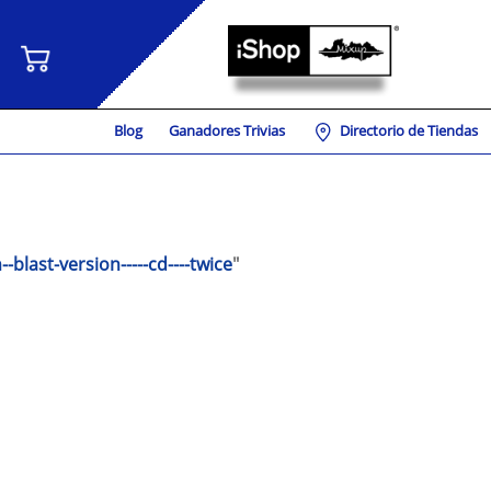
Blog
Ganadores Trivias
Directorio de Tiendas
--blast-version-----cd----twice
"