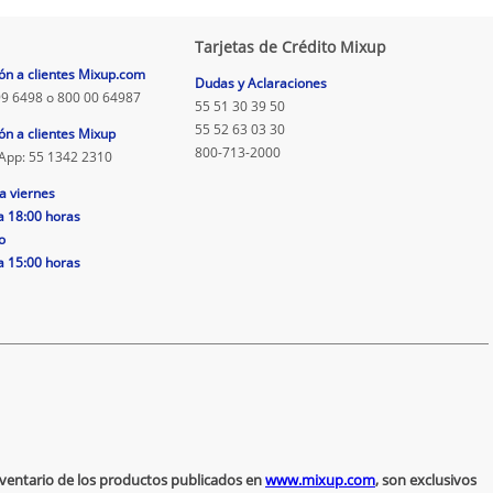
Tarjetas de Crédito Mixup
ón a clientes Mixup.com
Dudas y Aclaraciones
9 6498 o 800 00 64987
55 51 30 39 50
55 52 63 03 30
ón a clientes Mixup
800-713-2000
App: 55 1342 2310
a viernes
a 18:00 horas
o
a 15:00 horas
inventario de los productos publicados en
www.mixup.com
, son exclusivos