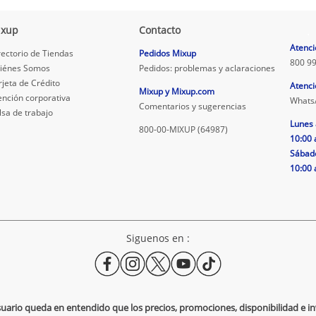
ixup
Contacto
.
Atenci
rectorio de Tiendas
Pedidos Mixup
800 99
iénes Somos
Pedidos: problemas y aclaraciones
rjeta de Crédito
Atenci
Mixup y Mixup.com
ención corporativa
Whats
Comentarios y sugerencias
lsa de trabajo
Lunes 
800-00-MIXUP (64987)
10:00 
Sábad
10:00 
Siguenos en :
usuario queda en entendido que los precios, promociones, disponibilidad e 