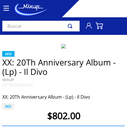
Buscar
TÉRMINOS MÁS BUSCADOS
1
.
vinil
MSI
2
.
k-pop
XX: 20Th Anniversary Album -
3
.
audífonos
(Lp) - Il Divo
4
.
madonna
MIXUP
691835888934
5
.
ariana grande
6
.
bts
XX: 20Th Anniversary Album - (Lp) - Il Divo
7
.
manga
MSI
$
802
.
00
8
.
importados
9
.
bocinas