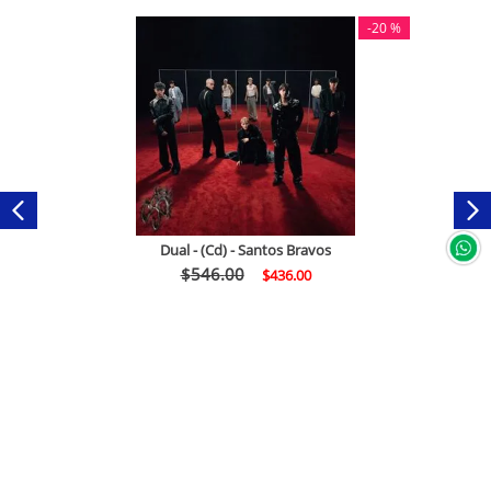
-
20 %
Dual - (Cd) - Santos Bravos
$
546
.
00
$
436
.
00
Comprar