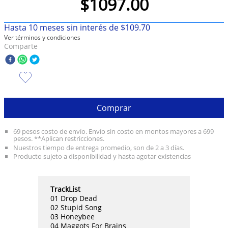
$
1097
.
00
10
.
taylor swift
Hasta
10
meses sin interés de
$
109
.
70
Ver términos y condiciones
Comparte
Comprar
69 pesos costo de envío. Envío sin costo en montos mayores a 699
pesos. **Aplican restricciones.
Nuestros tiempo de entrega promedio, son de 2 a 3 días.
Producto sujeto a disponibilidad y hasta agotar existencias
TrackList
01 Drop Dead
02 Stupid Song
03 Honeybee
04 Maggots For Brains