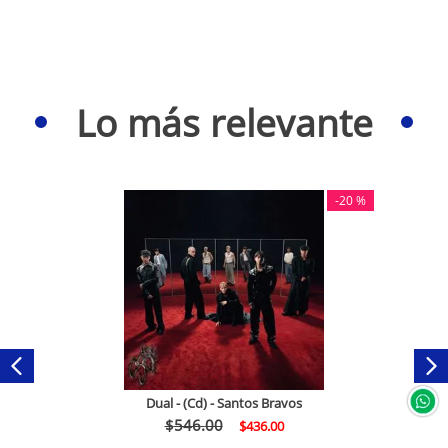
Lo más relevante
-
20 %
Dual - (Cd) - Santos Bravos
$
546
.
00
$
436
.
00