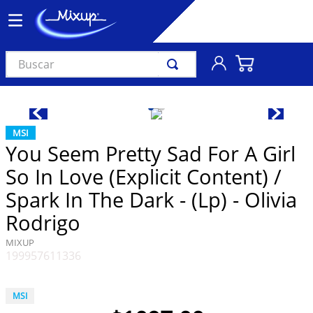
Buscar
TÉRMINOS MÁS BUSCADOS
1
.
vinil
MSI
2
.
k-pop
You Seem Pretty Sad For A Girl
3
.
audífonos
So In Love (Explicit Content) /
4
.
madonna
Spark In The Dark - (Lp) - Olivia
5
.
ariana grande
Rodrigo
6
.
importados
MIXUP
199957611336
7
.
bts
8
.
manga
MSI
9
.
bocinas