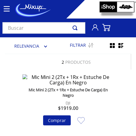
Buscar
TÉRMINOS MÁS BUSCADOS
FILTRAR
RELEVANCIA
1
.
vinil
2
.
k-pop
2
PRODUCTOS
3
.
audífonos
4
.
madonna
Mic Mini 2 (2Tx + 1Rx + Estuche De Carga) En
5
.
ariana grande
Negro
6
.
bts
DJI
$
1919
.
00
7
.
importados
Comprar
8
.
manga
9
.
taylor swift