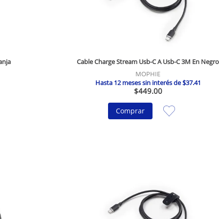
anja
Cable Charge Stream Usb-C A Usb-C 3M En Negr
MOPHIE
Hasta
12
meses sin interés de
$
37
.
41
$
449
.
00
Comprar