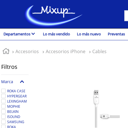
B
TÉRMINOS MÁS BUSCADOS
Departamentos
Lo más vendido
Lo más nuevo
Preventas
1
.
vinil
2
.
k-pop
Accesorios
Accesorios iPhone
Cables
3
.
audífonos
Filtros
4
.
madonna
5
.
ariana grande
Marca
6
.
importados
ROKA CASE
7
.
bts
HYPERGEAR
LEXINGHAM
8
.
manga
MOPHIE
BELKIN
9
.
bocinas
ISOUND
SAMSUNG
10
.
taylor swift
ROKA