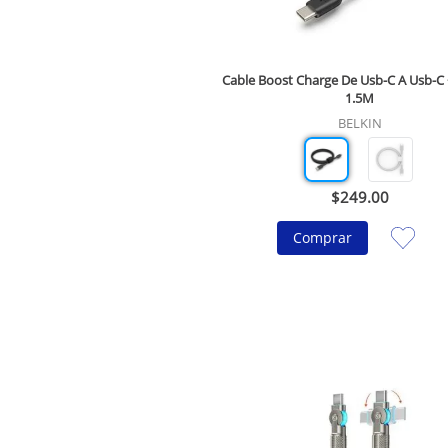
Cable Boost Charge De Usb-C A Usb-C 
1.5M
BELKIN
$
249
.
00
Comprar