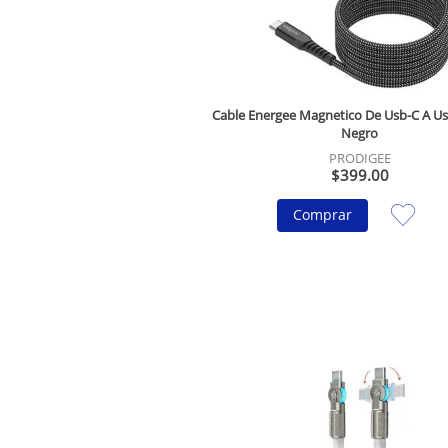
Cable Energee Magnetico De Usb-C A U
Negro
PRODIGEE
$
399
.
00
Comprar