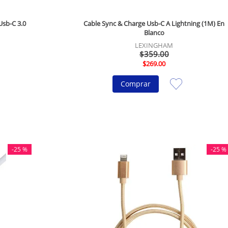
Usb-C 3.0
Cable Sync & Charge Usb-C A Lightning (1M) En
Blanco
LEXINGHAM
$
359
.
00
$
269
.
00
Comprar
-
25 %
-
25 %