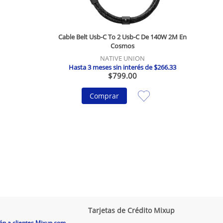
Cable Belt Usb-C To 2 Usb-C De 140W 2M En
Cosmos
NATIVE UNION
Hasta
3
meses sin interés de
$
266
.
33
$
799
.
00
Comprar
Tarjetas de Crédito Mixup
ón a clientes Mixup.com