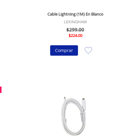
Cable Lightning (1M) En Blanco
LEXINGHAM
$
299
.
00
$
224
.
00
Comprar