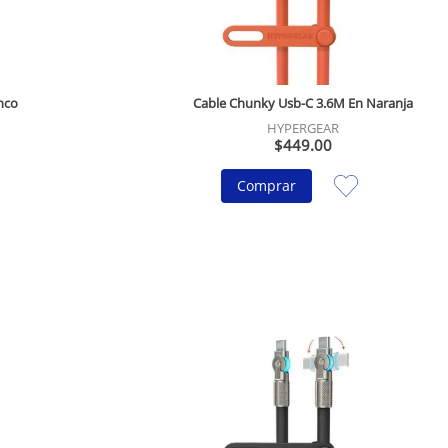
nco
Cable Chunky Usb-C 3.6M En Naranja
HYPERGEAR
$
449
.
00
Comprar