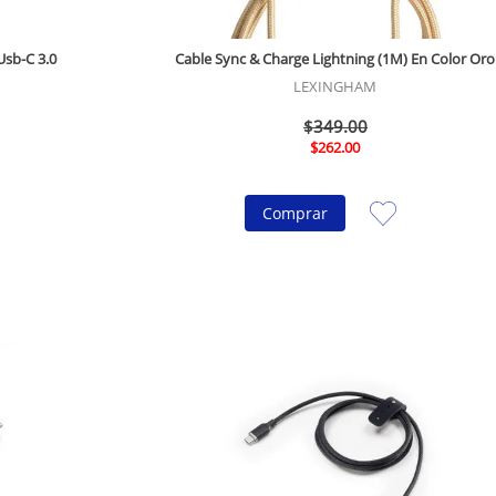
Usb-C 3.0
Cable Sync & Charge Lightning (1M) En Color Oro
LEXINGHAM
$
349
.
00
$
262
.
00
Comprar