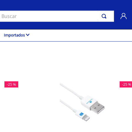
uscar
Importados
-
25 %
-
25 %