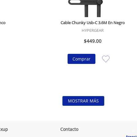
nco
Cable Chunky Usb-C 3.6M En Negro
HYPERGEAR
$
449
.
00
Comprar
MOSTRAR MÁS
ixup
Contacto
.
Atenci