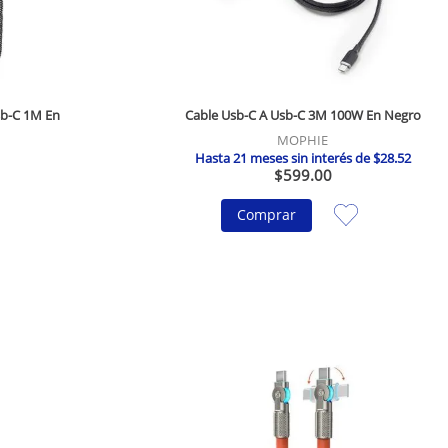
sb-C 1M En
Cable Usb-C A Usb-C 3M 100W En Negro
MOPHIE
Hasta
21
meses sin interés de
$
28
.
52
$
599
.
00
Comprar