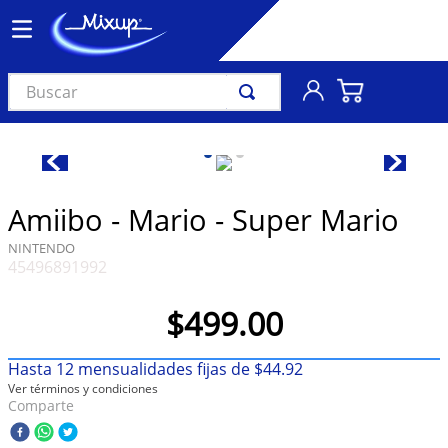
Buscar
TÉRMINOS MÁS BUSCADOS
1
.
vinil
2
.
k-pop
Amiibo - Mario - Super Mario
3
.
audífonos
NINTENDO
45496891992
4
.
madonna
5
.
ariana grande
$
499
.
00
6
.
importados
Hasta
12
mensualidades fijas de
$
44
.
92
7
.
bts
Ver términos y condiciones
Comparte
8
.
manga
9
.
bocinas