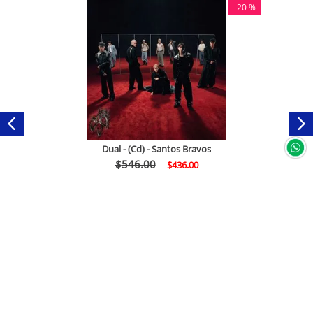
-
20 %
Dual - (Cd) - Santos Bravos
$
546
.
00
$
436
.
00
Comprar