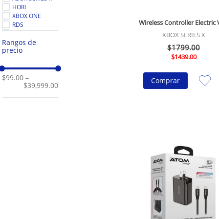
HORI
XBOX ONE
Wireless Controller Electric 
RDS
PLAYSEAT
XBOX SERIES X
Rangos de
LATAMEL ACC
$
1799
.
00
precio
DREAMGEAR
$
1439
.
00
XBOX SERIES
POWER A
$99.00
–
NINTENDO
Comprar
$39,999.00
SWITCH LITE
MOZA
LEXINGHAM
BELKIN