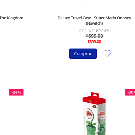
f The Kingdom
Deluxe Travel Case - Super Mario Odissey
(Nswitch)
RDS INDUSTRIES
$
699
.
00
$
399
.
00
Comprar
-
34 %
-
30 