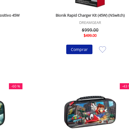
ositivo 45W
Bionik Rapid Charger Kit (45W) (NSwitch)
DREAMGEAR
$
999
.
00
$
499
.
00
Comprar
-
60 %
-
43 