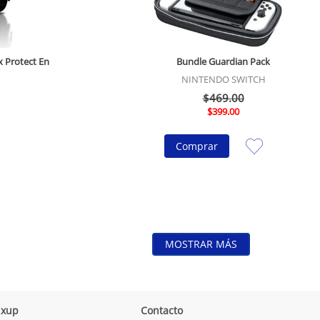
 Protect En
Bundle Guardian Pack
NINTENDO SWITCH
$
469
.
00
$
399
.
00
Comprar
MOSTRAR MÁS
ixup
Contacto
.