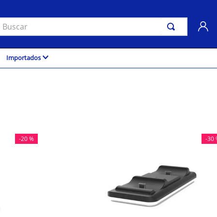
uscar
Importados
-
20 %
-
30 