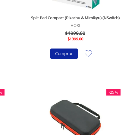
Split Pad Compact (Pikachu & Mimikyu) (NSwitch)
HORI
$
1999
.
00
$
1399
.
00
Comprar
%
-
25 %