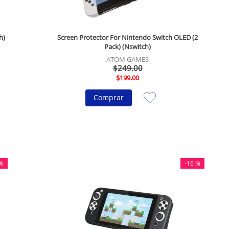
h)
Screen Protector For Nintendo Switch OLED (2
Pack) (Nswitch)
ATOM GAMES
$
249
.
00
$
199
.
00
Comprar
%
-
16 %