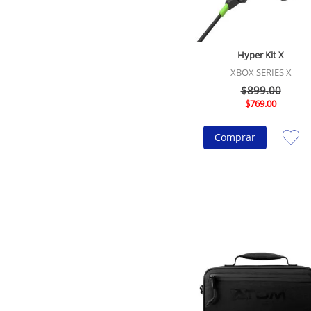
Hyper Kit X
XBOX SERIES X
$
899
.
00
$
769
.
00
Comprar