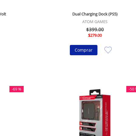
Volt
Dual Charging Dock (PS5)
ATOM GAMES
$
399
.
00
$
279
.
00
Comprar
-
69 %
-
50 