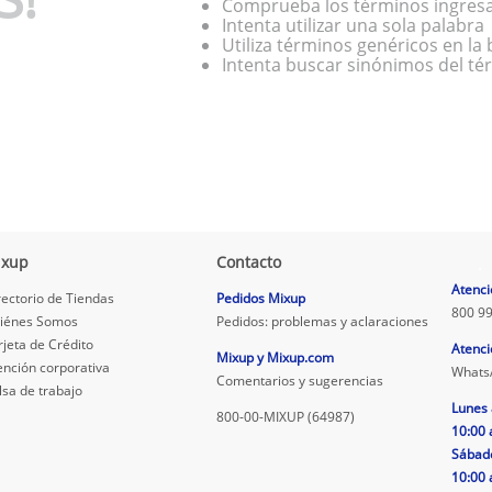
Comprueba los términos ingres
Intenta utilizar una sola palabra
Utiliza términos genéricos en l
Intenta buscar sinónimos del t
ixup
Contacto
.
Atenci
rectorio de Tiendas
Pedidos Mixup
800 99
iénes Somos
Pedidos: problemas y aclaraciones
rjeta de Crédito
Atenci
Mixup y Mixup.com
ención corporativa
Whats
Comentarios y sugerencias
lsa de trabajo
Lunes 
800-00-MIXUP (64987)
10:00 
Sábad
10:00 