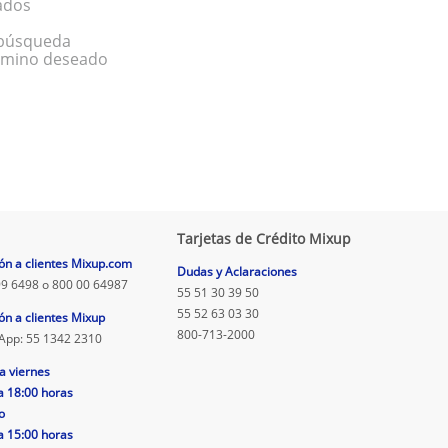
ados
a búsqueda
érmino deseado
Tarjetas de Crédito Mixup
ón a clientes Mixup.com
Dudas y Aclaraciones
9 6498 o 800 00 64987
55 51 30 39 50
55 52 63 03 30
ón a clientes Mixup
800-713-2000
App: 55 1342 2310
a viernes
a 18:00 horas
o
a 15:00 horas