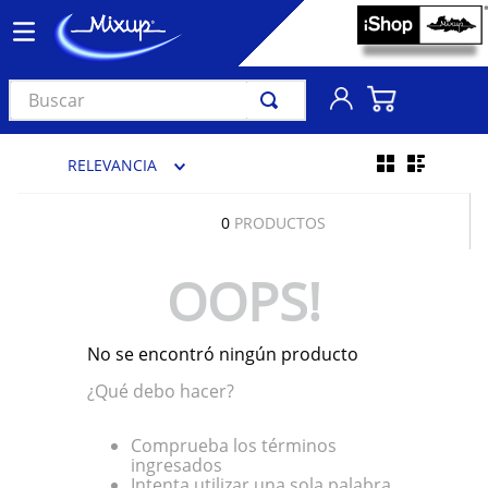
Buscar
TÉRMINOS MÁS BUSCADOS
RELEVANCIA
1
.
vinil
2
.
k-pop
0
PRODUCTOS
3
.
audífonos
OOPS!
4
.
madonna
5
.
ariana grande
No se encontró ningún producto
6
.
bts
¿Qué debo hacer?
7
.
importados
8
.
manga
Comprueba los términos
ingresados
9
.
bocinas
Intenta utilizar una sola palabra