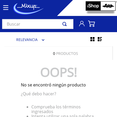
Buscar
TÉRMINOS MÁS BUSCADOS
RELEVANCIA
1
.
vinil
2
.
k-pop
0
PRODUCTOS
3
.
audífonos
OOPS!
4
.
madonna
5
.
ariana grande
No se encontró ningún producto
6
.
bts
¿Qué debo hacer?
7
.
importados
8
.
manga
Comprueba los términos
ingresados
9
.
bocinas
Intenta utilizar una sola palabra