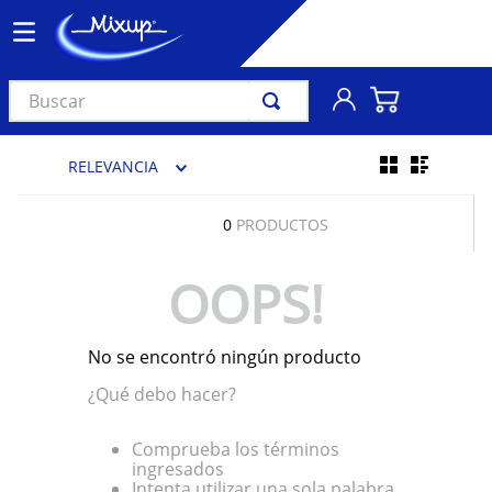
Buscar
TÉRMINOS MÁS BUSCADOS
RELEVANCIA
1
.
vinil
2
.
k-pop
0
PRODUCTOS
3
.
audífonos
OOPS!
4
.
madonna
5
.
ariana grande
No se encontró ningún producto
6
.
bts
¿Qué debo hacer?
7
.
importados
8
.
manga
Comprueba los términos
ingresados
9
.
taylor swift
Intenta utilizar una sola palabra