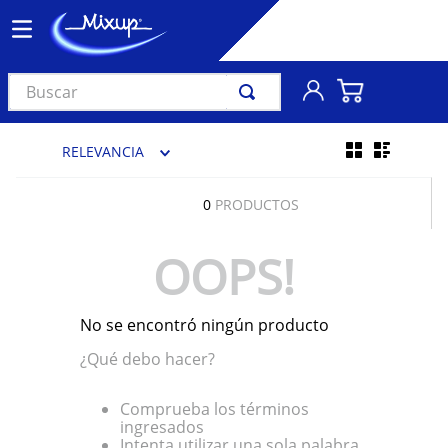
Buscar
TÉRMINOS MÁS BUSCADOS
RELEVANCIA
1
.
vinil
2
.
k-pop
0
PRODUCTOS
3
.
audífonos
OOPS!
4
.
madonna
5
.
ariana grande
No se encontró ningún producto
6
.
importados
¿Qué debo hacer?
7
.
bts
8
.
manga
Comprueba los términos
ingresados
9
.
bocinas
Intenta utilizar una sola palabra