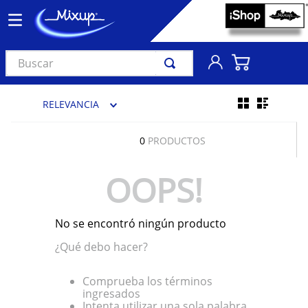
Buscar
TÉRMINOS MÁS BUSCADOS
RELEVANCIA
1
.
vinil
2
.
k-pop
0
PRODUCTOS
3
.
audífonos
OOPS!
4
.
madonna
5
.
ariana grande
No se encontró ningún producto
6
.
importados
¿Qué debo hacer?
7
.
bts
8
.
manga
Comprueba los términos
ingresados
9
.
bocinas
Intenta utilizar una sola palabra