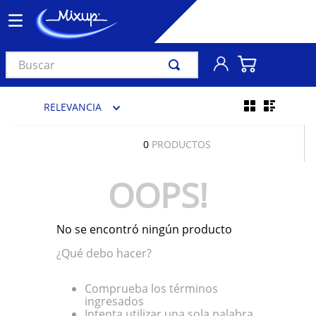
Buscar
TÉRMINOS MÁS BUSCADOS
RELEVANCIA
1
.
vinil
2
.
k-pop
0
PRODUCTOS
3
.
audífonos
OOPS!
4
.
madonna
5
.
ariana grande
No se encontró ningún producto
6
.
bts
¿Qué debo hacer?
7
.
importados
8
.
manga
Comprueba los términos
ingresados
9
.
bocinas
Intenta utilizar una sola palabra