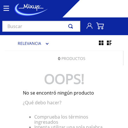
Buscar
TÉRMINOS MÁS BUSCADOS
RELEVANCIA
1
.
vinil
2
.
k-pop
0
PRODUCTOS
3
.
audífonos
OOPS!
4
.
madonna
5
.
ariana grande
No se encontró ningún producto
6
.
importados
¿Qué debo hacer?
7
.
bts
8
.
manga
Comprueba los términos
ingresados
9
.
bocinas
Intenta utilizar una sola palabra