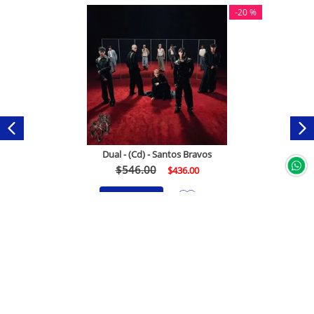
-
20 %
Dual - (Cd) - Santos Bravos
$
546
.
00
$
436
.
00
Comprar