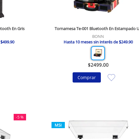
tooth En Gris
Tornamesa Te-001 Bluetooth En Estampado 
BONN
e
$
499
.
90
Hasta
10
meses sin interés de
$
249
.
90
$
2499
.
00
Comprar
-
5 %
MSI