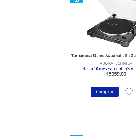
MSI
Tornamesa Stereo Automatic En G
AUDIO-TECHNICA
Hasta
10
meses sin interés d
$
5059
.
00
Comprar