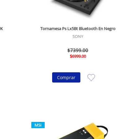
UK
Tornamesa Ps Lx5Bt Bluetooth En Negro
SONY
$
7399
.
00
$
6999
.
00
Comprar
MSI