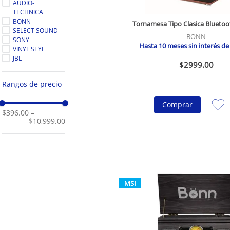
AUDIO-
TECHNICA
BONN
Tornamesa Tipo Clasica Bluetoo
SELECT SOUND
BONN
SONY
Hasta
10
meses sin interés d
VINYL STYL
JBL
$
2999
.
00
Rangos de precio
Comprar
$396.00
–
$10,999.00
MSI