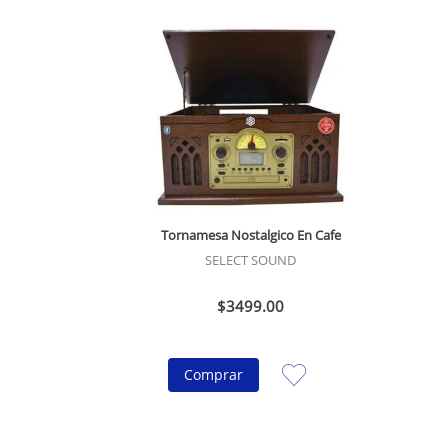
Tornamesa Nostalgico En Cafe
SELECT SOUND
$
3499
.
00
Comprar