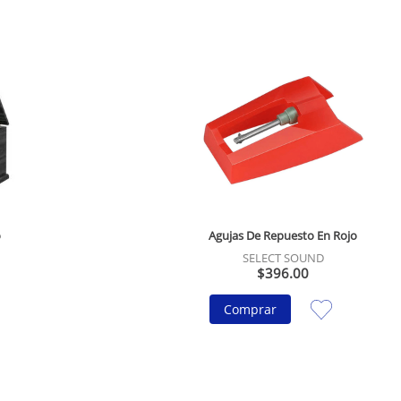
o
Agujas De Repuesto En Rojo
SELECT SOUND
$
396
.
00
Comprar