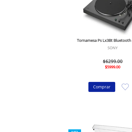
Tornamesa Ps Lx3Bt Bluetooth
SONY
$
6299
.
00
$
5999
.
00
Comprar