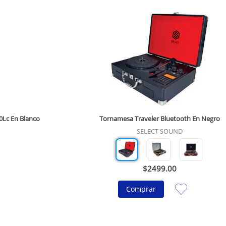
0Lc En Blanco
Tornamesa Traveler Bluetooth En Negro
SELECT SOUND
$
2499
.
00
Comprar