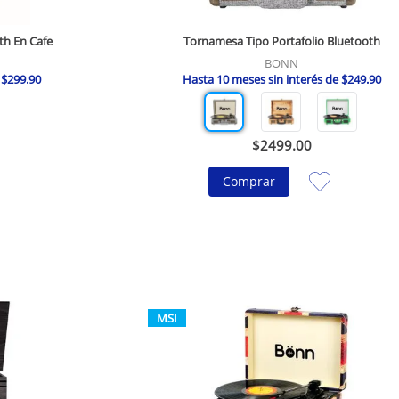
th En Cafe
Tornamesa Tipo Portafolio Bluetooth
BONN
e
$
299
.
90
Hasta
10
meses sin interés de
$
249
.
90
$
2499
.
00
Comprar
MSI