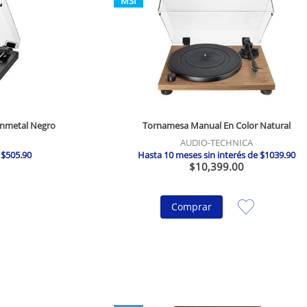
MSI
unmetal Negro
Tornamesa Manual En Color Natural
AUDIO-TECHNICA
e
$
505
.
90
Hasta
10
meses sin interés de
$
1039
.
90
$
10
,
399
.
00
Comprar