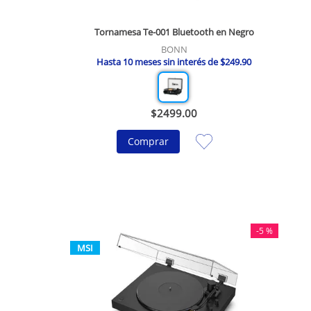
Tornamesa Te-001 Bluetooth en Negro
BONN
Hasta
10
meses sin interés de
$
249
.
90
$
2499
.
00
Comprar
-
5 %
MSI