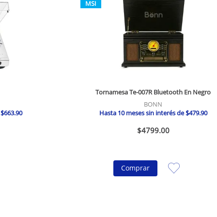
MSI
Tornamesa Te-007R Bluetooth En Negro
BONN
e
$
663
.
90
Hasta
10
meses sin interés de
$
479
.
90
$
4799
.
00
Comprar