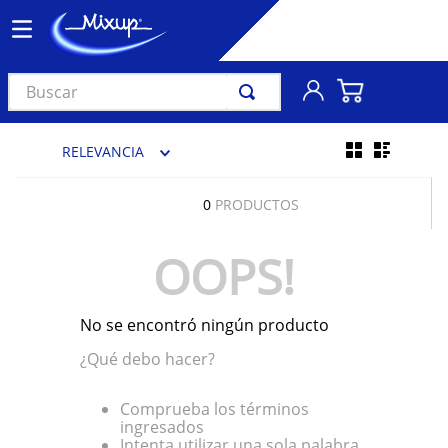
Buscar
TÉRMINOS MÁS BUSCADOS
RELEVANCIA
1
.
vinil
2
.
k-pop
0
PRODUCTOS
3
.
audífonos
OOPS!
4
.
madonna
5
.
ariana grande
No se encontró ningún producto
6
.
bts
¿Qué debo hacer?
7
.
importados
8
.
manga
Comprueba los términos
ingresados
9
.
bocinas
Intenta utilizar una sola palabra