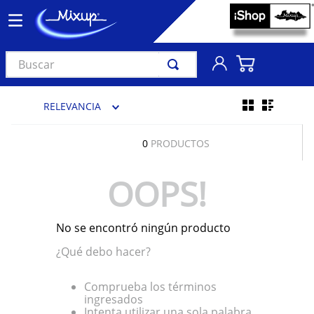
Buscar
TÉRMINOS MÁS BUSCADOS
RELEVANCIA
1
.
vinil
2
.
k-pop
0
PRODUCTOS
3
.
audífonos
OOPS!
4
.
madonna
5
.
ariana grande
No se encontró ningún producto
6
.
bts
¿Qué debo hacer?
7
.
importados
8
.
manga
Comprueba los términos
ingresados
9
.
taylor swift
Intenta utilizar una sola palabra