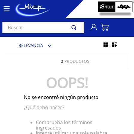
Buscar
TÉRMINOS MÁS BUSCADOS
RELEVANCIA
1
.
vinil
2
.
k-pop
0
PRODUCTOS
3
.
audífonos
OOPS!
4
.
madonna
5
.
ariana grande
No se encontró ningún producto
6
.
bts
¿Qué debo hacer?
7
.
importados
8
.
manga
Comprueba los términos
ingresados
9
.
taylor swift
Intenta utilizar una sola palabra