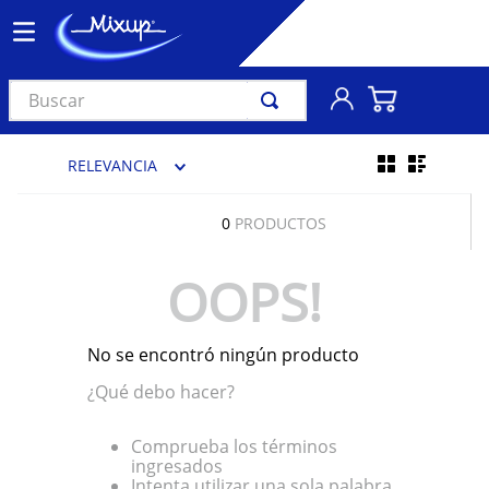
Buscar
TÉRMINOS MÁS BUSCADOS
RELEVANCIA
1
.
vinil
2
.
k-pop
0
PRODUCTOS
3
.
audífonos
OOPS!
4
.
madonna
5
.
ariana grande
No se encontró ningún producto
6
.
bts
¿Qué debo hacer?
7
.
manga
8
.
importados
Comprueba los términos
ingresados
9
.
bocinas
Intenta utilizar una sola palabra