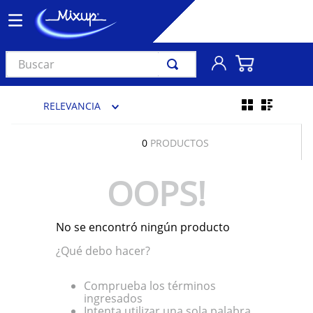
Buscar
TÉRMINOS MÁS BUSCADOS
RELEVANCIA
1
.
vinil
2
.
k-pop
0
PRODUCTOS
3
.
audífonos
OOPS!
4
.
madonna
5
.
ariana grande
No se encontró ningún producto
6
.
bts
¿Qué debo hacer?
7
.
manga
8
.
importados
Comprueba los términos
ingresados
9
.
bocinas
Intenta utilizar una sola palabra