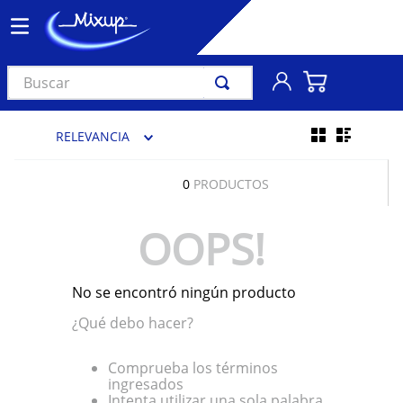
Buscar
TÉRMINOS MÁS BUSCADOS
RELEVANCIA
1
.
vinil
2
.
k-pop
0
PRODUCTOS
3
.
audífonos
OOPS!
4
.
madonna
5
.
ariana grande
No se encontró ningún producto
6
.
bts
¿Qué debo hacer?
7
.
importados
8
.
manga
Comprueba los términos
ingresados
9
.
taylor swift
Intenta utilizar una sola palabra