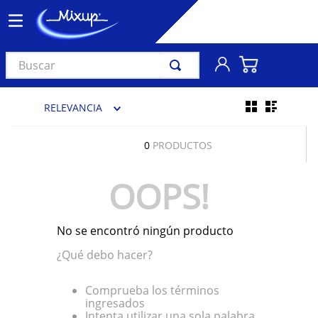
Buscar
TÉRMINOS MÁS BUSCADOS
RELEVANCIA
1
.
vinil
2
.
k-pop
0
PRODUCTOS
3
.
audífonos
OOPS!
4
.
madonna
5
.
ariana grande
No se encontró ningún producto
6
.
bts
¿Qué debo hacer?
7
.
importados
8
.
manga
Comprueba los términos
ingresados
9
.
taylor swift
Intenta utilizar una sola palabra