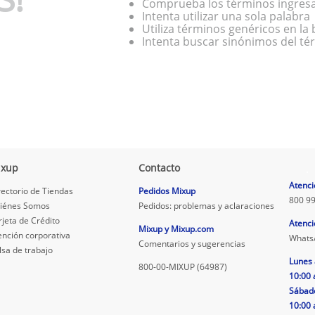
Comprueba los términos ingres
Intenta utilizar una sola palabra
Utiliza términos genéricos en l
Intenta buscar sinónimos del t
ixup
Contacto
.
Atenci
rectorio de Tiendas
Pedidos Mixup
800 99
iénes Somos
Pedidos: problemas y aclaraciones
rjeta de Crédito
Atenci
Mixup y Mixup.com
ención corporativa
Whats
Comentarios y sugerencias
lsa de trabajo
Lunes 
800-00-MIXUP (64987)
10:00 
Sábad
10:00 