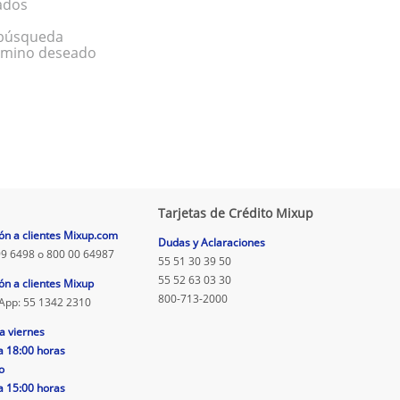
ados
a búsqueda
érmino deseado
Tarjetas de Crédito Mixup
ón a clientes Mixup.com
Dudas y Aclaraciones
9 6498 o 800 00 64987
55 51 30 39 50
55 52 63 03 30
ón a clientes Mixup
800-713-2000
App: 55 1342 2310
a viernes
a 18:00 horas
o
a 15:00 horas