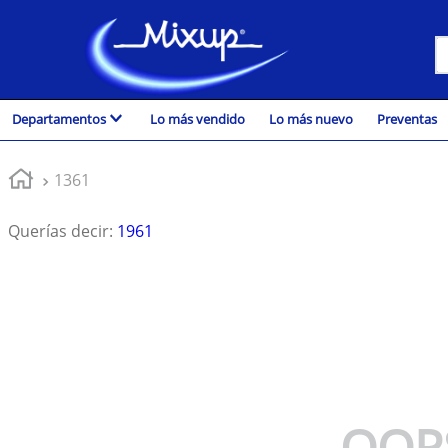
B
TÉRMINOS MÁS BUSCADOS
Departamentos
Lo más vendido
Lo más nuevo
Preventas
1
.
vinil
2
.
k-pop
1361
3
.
audífonos
Querías decir
:
1961
4
.
madonna
5
.
ariana grande
6
.
importados
7
.
bts
8
.
manga
9
.
bocinas
OOP
10
.
taylor swift