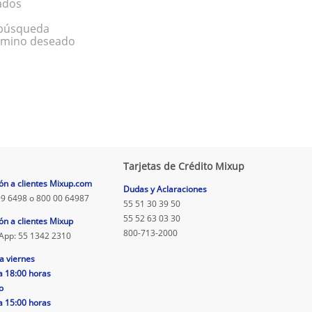
ados
a búsqueda
érmino deseado
Tarjetas de Crédito Mixup
ón a clientes Mixup.com
Dudas y Aclaraciones
9 6498 o 800 00 64987
55 51 30 39 50
55 52 63 03 30
ón a clientes Mixup
800-713-2000
App: 55 1342 2310
a viernes
a 18:00 horas
o
a 15:00 horas