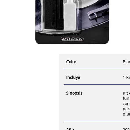
Color
Bla
Incluye
1 K
Sinopsis
Kit
fun
con
par
plu
Año
202