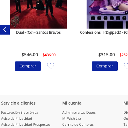
Dual - (Cd) - Santos Bravos
Confessions II (Digipack) - 
$
546
.
00
$
315
.
00
$
436
.
00
$
252
Comprar
Comprar
Servicio a clientes
Mi cuenta
M
Facturación Electrónica
Administra tus Datos
Di
Aviso de Privacidad
Mi Wish List
Qu
Aviso de Privacidad Prospectos
Carrito de Compras
Ta