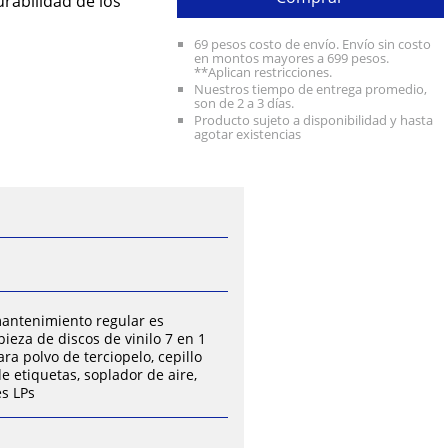
urabilidad de los
69 pesos costo de envío. Envío sin costo
en montos mayores a 699 pesos.
**Aplican restricciones.
Nuestros tiempo de entrega promedio,
son de 2 a 3 días.
Producto sujeto a disponibilidad y hasta
agotar existencias
 mantenimiento regular es
ieza de discos de vinilo 7 en 1
ara polvo de terciopelo, cepillo
de etiquetas, soplador de aire,
es LPs