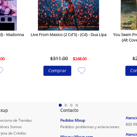
(Cd) - Madonna
Live From Mexico (2 Cd'S) - (Cd) - Dua Lipa
You Seem Pret
(Alt Cove
$
311
.
00
$
.
00
$
248
.
00
Comprar
Co
ixup
Contacto
.
Atenci
rectorio de Tiendas
Pedidos Mixup
800 99
iénes Somos
Pedidos: problemas y aclaraciones
rjeta de Crédito
Atenci
Mixup y Mixup.com