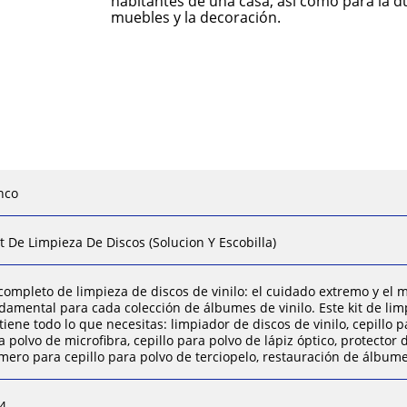
habitantes de una casa, así como para la d
muebles y la decoración.
nco
it De Limpieza De Discos (Solucion Y Escobilla)
 completo de limpieza de discos de vinilo: el cuidado extremo y el
damental para cada colección de álbumes de vinilo. Este kit de limp
tiene todo lo que necesitas: limpiador de discos de vinilo, cepillo p
a polvo de microfibra, cepillo para polvo de lápiz óptico, protector 
mero para cepillo para polvo de terciopelo, restauración de álbum
4