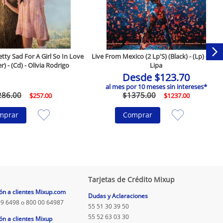
ty Sad For A Girl So In Love
Live From Mexico (2 Lp'S) (Black) - (Lp) - Dua
r) - (Cd) - Olivia Rodrigo
Lipa
Desde
$
123
.
70
al mes por
10
meses sin intereses*
286
.
00
$
1375
.
00
$
257
.
00
$
1237
.
00
mprar
Comprar
Tarjetas de Crédito Mixup
ón a clientes Mixup.com
Dudas y Aclaraciones
9 6498 o 800 00 64987
55 51 30 39 50
55 52 63 03 30
ón a clientes Mixup