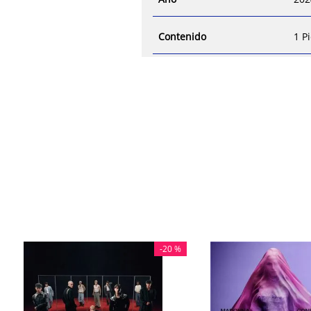
Contenido
1 P
-
20 %