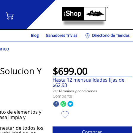
Blog
Ganadores Trivias
Directorio de Tiendas
lanco
$
699
.
00
(Solucion Y
Hasta
12
mensualidades fijas de
$
62
.
93
Ver términos y condiciones
Comparte
unto de elementos y
sa limpia y
ienestar de todos los
Comprar