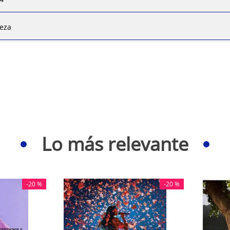
ieza
Lo más relevante
-
20 %
-
20 %