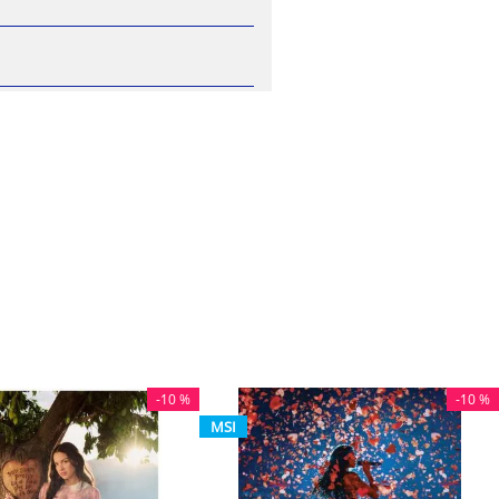
-
10 %
-
10 %
MSI