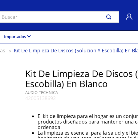
uscar
Importados
as
Kit De Limpieza De Discos (Solucion Y Escobilla) En B
Kit De Limpieza De Discos 
Escobilla) En Blanco
AUDIO-TECHNICA
42005138692
El kit de limpieza para el hogar es un conj
productos diseñados para mantener una ca
ordenada.
La limpieza es esencial para la salud y el b