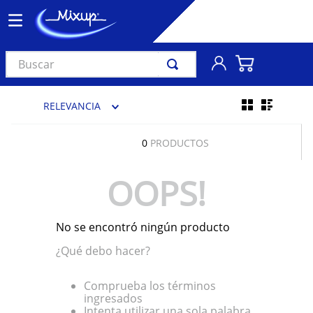
Buscar
TÉRMINOS MÁS BUSCADOS
RELEVANCIA
1
.
vinil
2
.
k-pop
0
PRODUCTOS
3
.
audífonos
OOPS!
4
.
madonna
5
.
ariana grande
No se encontró ningún producto
6
.
importados
¿Qué debo hacer?
7
.
bts
8
.
manga
Comprueba los términos
ingresados
9
.
bocinas
Intenta utilizar una sola palabra