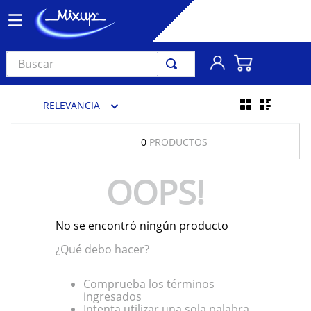
Buscar
TÉRMINOS MÁS BUSCADOS
RELEVANCIA
1
.
vinil
2
.
k-pop
0
PRODUCTOS
3
.
audífonos
OOPS!
4
.
madonna
5
.
ariana grande
No se encontró ningún producto
6
.
bts
¿Qué debo hacer?
7
.
manga
8
.
importados
Comprueba los términos
ingresados
9
.
bocinas
Intenta utilizar una sola palabra