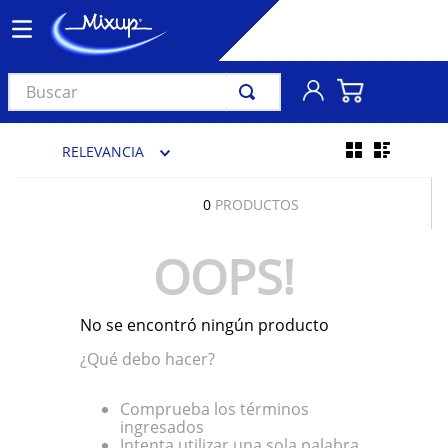
Buscar
TÉRMINOS MÁS BUSCADOS
RELEVANCIA
1
.
vinil
2
.
k-pop
0
PRODUCTOS
3
.
audífonos
OOPS!
4
.
madonna
5
.
ariana grande
No se encontró ningún producto
6
.
importados
¿Qué debo hacer?
7
.
bts
8
.
manga
Comprueba los términos
ingresados
9
.
bocinas
Intenta utilizar una sola palabra