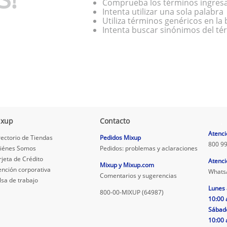
Comprueba los términos ingres
Intenta utilizar una sola palabra
Utiliza términos genéricos en l
Intenta buscar sinónimos del t
ixup
Contacto
.
Atenci
rectorio de Tiendas
Pedidos Mixup
800 99
iénes Somos
Pedidos: problemas y aclaraciones
rjeta de Crédito
Atenci
Mixup y Mixup.com
ención corporativa
Whats
Comentarios y sugerencias
lsa de trabajo
Lunes 
800-00-MIXUP (64987)
10:00 
Sábad
10:00 