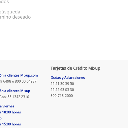
ados
a búsqueda
érmino deseado
Tarjetas de Crédito Mixup
ón a clientes Mixup.com
Dudas y Aclaraciones
9 6498 o 800 00 64987
55 51 30 39 50
55 52 63 03 30
ón a clientes Mixup
800-713-2000
App: 55 1342 2310
a viernes
a 18:00 horas
o
a 15:00 horas