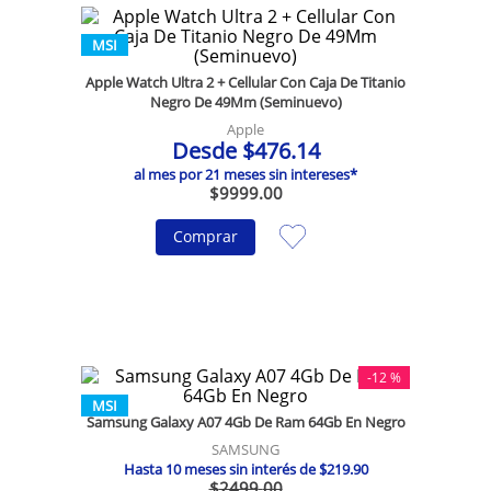
MSI
Apple Watch Ultra 2 + Cellular Con Caja De Titanio
Negro De 49Mm (Seminuevo)
Apple
Desde
$
476
.
14
al mes por
21
meses sin intereses*
$
9999
.
00
Comprar
-
12 %
MSI
Samsung Galaxy A07 4Gb De Ram 64Gb En Negro
SAMSUNG
Hasta
10
meses sin interés de
$
219
.
90
$
2499
.
00