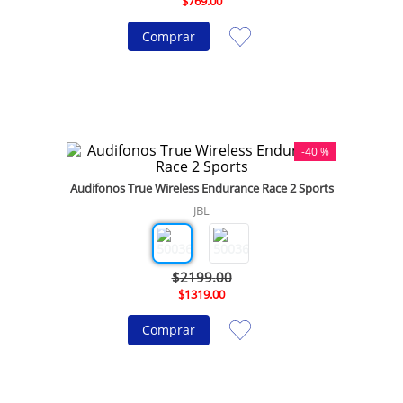
$
769
.
00
10
.
olivia rodrigo
Comprar
-
40 %
Audifonos True Wireless Endurance Race 2 Sports
JBL
$
2199
.
00
$
1319
.
00
Comprar