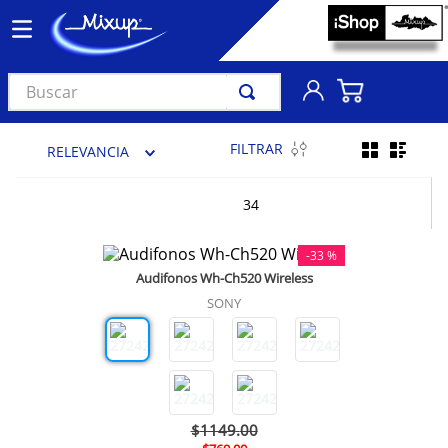
Buscar
TÉRMINOS MÁS BUSCADOS
FILTRAR
RELEVANCIA
1
.
vinil
2
.
k-pop
34
3
.
audífonos
-
33 %
4
.
madonna
Audifonos Wh-Ch520 Wireless
5
.
ariana grande
SONY
6
.
bts
7
.
importados
8
.
manga
$
1149
.
00
9
.
taylor swift