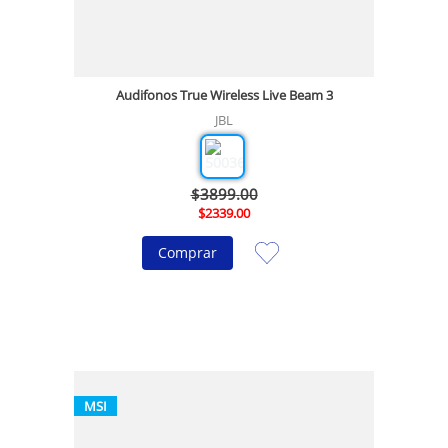
Audifonos True Wireless Live Beam 3
JBL
$
3899
.
00
$
2339
.
00
Comprar
MSI