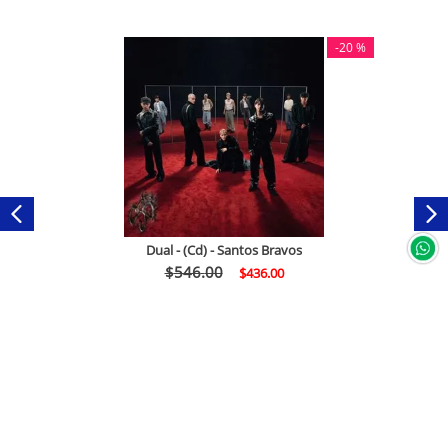
-
20 %
Dual - (Cd) - Santos Bravos
$
546
.
00
$
436
.
00
Comprar