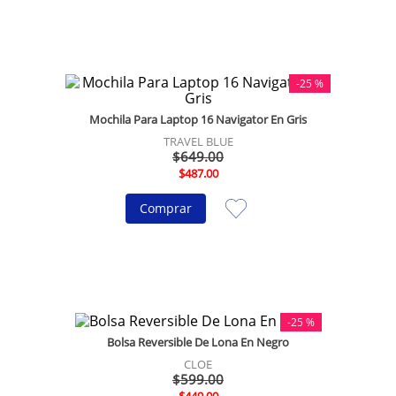
10
.
taylor swift
-
25 %
Mochila Para Laptop 16 Navigator En Gris
TRAVEL BLUE
$
649
.
00
$
487
.
00
Comprar
-
25 %
Bolsa Reversible De Lona En Negro
CLOE
$
599
.
00
$
449
.
00