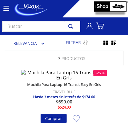
Buscar
TÉRMINOS MÁS BUSCADOS
FILTRAR
RELEVANCIA
1
.
vinil
2
.
k-pop
7
PRODUCTOS
3
.
audífonos
-
25 %
4
.
madonna
Mochila Para Laptop 16 Transit Easy En Gris
5
.
ariana grande
TRAVEL BLUE
6
.
bts
Hasta
3
meses sin interés de
$
174
.
66
$
699
.
00
7
.
manga
$
524
.
00
8
.
importados
Comprar
9
.
bocinas