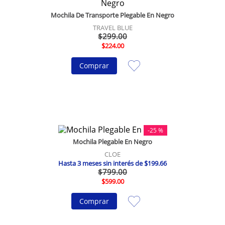
Mochila De Transporte Plegable En Negro
TRAVEL BLUE
$
299
.
00
$
224
.
00
Comprar
-
25 %
Mochila Plegable En Negro
CLOE
Hasta
3
meses sin interés de
$
199
.
66
$
799
.
00
$
599
.
00
Comprar