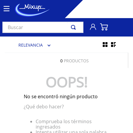
Buscar
TÉRMINOS MÁS BUSCADOS
RELEVANCIA
1
.
vinil
2
.
k-pop
0
PRODUCTOS
3
.
audífonos
OOPS!
4
.
madonna
5
.
ariana grande
No se encontró ningún producto
6
.
bts
¿Qué debo hacer?
7
.
importados
8
.
manga
Comprueba los términos
ingresados
9
.
taylor swift
Intenta utilizar una sola palabra