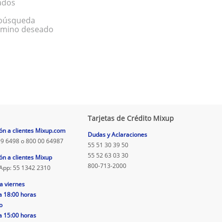
ados
a búsqueda
érmino deseado
Tarjetas de Crédito Mixup
ón a clientes Mixup.com
Dudas y Aclaraciones
9 6498 o 800 00 64987
55 51 30 39 50
55 52 63 03 30
ón a clientes Mixup
800-713-2000
App: 55 1342 2310
a viernes
a 18:00 horas
o
a 15:00 horas