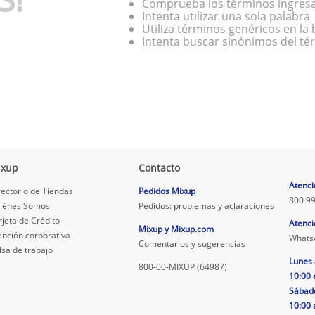
Comprueba los términos ingres
Intenta utilizar una sola palabra
Utiliza términos genéricos en l
Intenta buscar sinónimos del t
ixup
Contacto
.
Atenci
rectorio de Tiendas
Pedidos Mixup
800 99
iénes Somos
Pedidos: problemas y aclaraciones
rjeta de Crédito
Atenci
Mixup y Mixup.com
ención corporativa
Whats
Comentarios y sugerencias
lsa de trabajo
Lunes 
800-00-MIXUP (64987)
10:00 
Sábad
10:00 