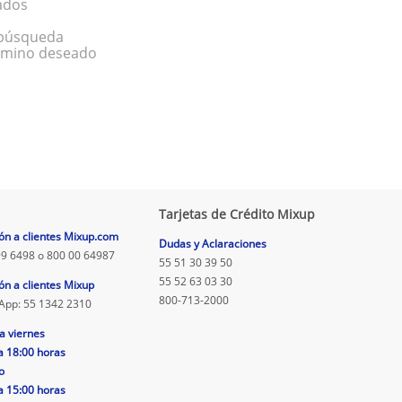
ados
a búsqueda
érmino deseado
Tarjetas de Crédito Mixup
ón a clientes Mixup.com
Dudas y Aclaraciones
9 6498 o 800 00 64987
55 51 30 39 50
55 52 63 03 30
ón a clientes Mixup
800-713-2000
App: 55 1342 2310
a viernes
a 18:00 horas
o
a 15:00 horas