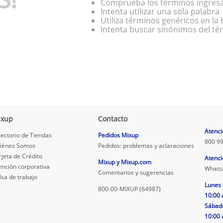
Comprueba los términos ingres
Intenta utilizar una sola palabra
Utiliza términos genéricos en l
Intenta buscar sinónimos del t
ixup
Contacto
.
Atenci
rectorio de Tiendas
Pedidos Mixup
800 99
iénes Somos
Pedidos: problemas y aclaraciones
rjeta de Crédito
Atenci
Mixup y Mixup.com
ención corporativa
Whats
Comentarios y sugerencias
lsa de trabajo
Lunes 
800-00-MIXUP (64987)
10:00 
Sábad
10:00 