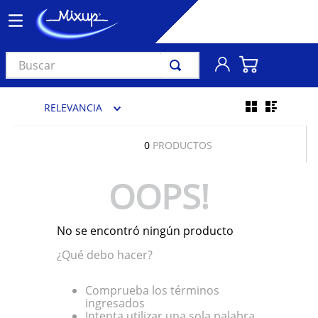
Buscar
TÉRMINOS MÁS BUSCADOS
RELEVANCIA
1
.
vinil
2
.
k-pop
0
PRODUCTOS
3
.
audífonos
OOPS!
4
.
madonna
5
.
ariana grande
No se encontró ningún producto
6
.
importados
¿Qué debo hacer?
7
.
bts
8
.
manga
Comprueba los términos
ingresados
9
.
bocinas
Intenta utilizar una sola palabra