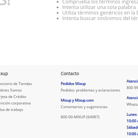
Comprueba los términos ingres
Intenta utilizar una sola palabra
Utiliza términos genéricos en l
Intenta buscar sinónimos del t
ixup
Contacto
.
Atenci
rectorio de Tiendas
Pedidos Mixup
800 99
iénes Somos
Pedidos: problemas y aclaraciones
rjeta de Crédito
Atenci
Mixup y Mixup.com
ención corporativa
Whats
Comentarios y sugerencias
lsa de trabajo
Lunes 
800-00-MIXUP (64987)
10:00 
Sábad
10:00 