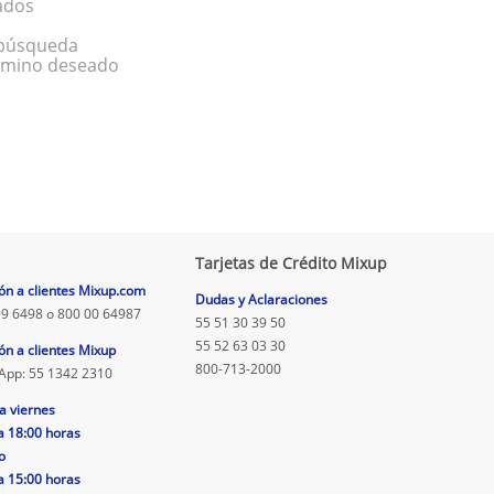
ados
a búsqueda
érmino deseado
Tarjetas de Crédito Mixup
ón a clientes Mixup.com
Dudas y Aclaraciones
9 6498 o 800 00 64987
55 51 30 39 50
55 52 63 03 30
ón a clientes Mixup
800-713-2000
App: 55 1342 2310
a viernes
a 18:00 horas
o
a 15:00 horas