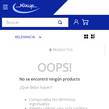
Buscar
TÉRMINOS MÁS BUSCADOS
RELEVANCIA
1
.
vinil
2
.
k-pop
0
PRODUCTOS
3
.
audífonos
OOPS!
4
.
madonna
5
.
ariana grande
No se encontró ningún producto
6
.
bts
¿Qué debo hacer?
7
.
manga
8
.
importados
Comprueba los términos
ingresados
9
.
bocinas
Intenta utilizar una sola palabra