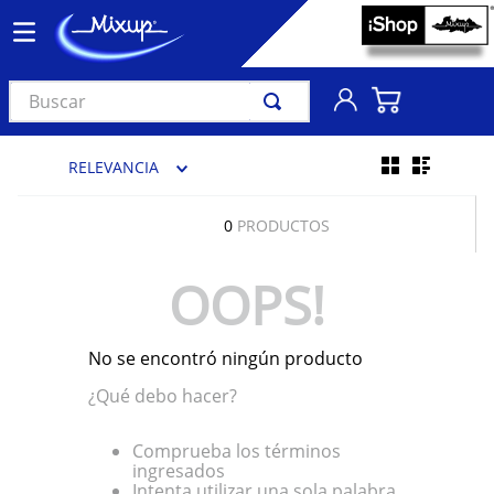
Buscar
TÉRMINOS MÁS BUSCADOS
RELEVANCIA
1
.
vinil
2
.
k-pop
0
PRODUCTOS
3
.
audífonos
OOPS!
4
.
madonna
5
.
ariana grande
No se encontró ningún producto
6
.
importados
¿Qué debo hacer?
7
.
bts
8
.
manga
Comprueba los términos
ingresados
9
.
bocinas
Intenta utilizar una sola palabra