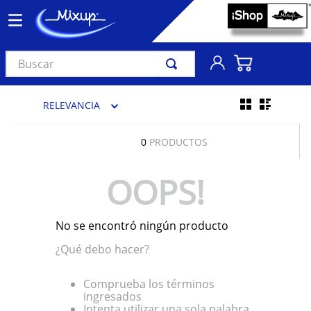
Buscar
TÉRMINOS MÁS BUSCADOS
RELEVANCIA
1
.
vinil
2
.
k-pop
0
PRODUCTOS
3
.
audífonos
OOPS!
4
.
madonna
5
.
ariana grande
No se encontró ningún producto
6
.
bts
¿Qué debo hacer?
7
.
importados
8
.
manga
Comprueba los términos
ingresados
9
.
bocinas
Intenta utilizar una sola palabra