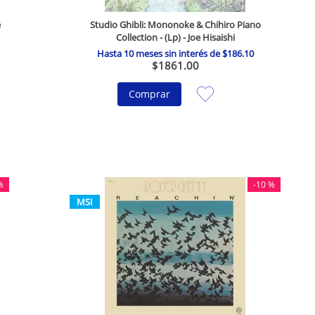
e
Studio Ghibli: Mononoke & Chihiro Piano
Collection - (Lp) - Joe Hisaishi
Hasta
10
meses sin interés de
$
186
.
10
$
1861
.
00
Comprar
%
-
10 %
MSI