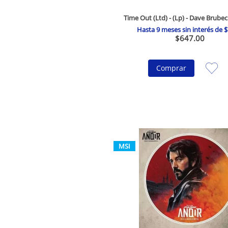
Time Out (Ltd) - (Lp) - Dave Brube
Hasta
9
meses sin interés de
$
$
647
.
00
Comprar
MSI