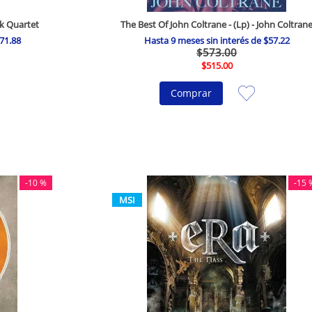
ck Quartet
The Best Of John Coltrane - (Lp) - John Coltran
71
.
88
Hasta
9
meses sin interés de
$
57
.
22
$
573
.
00
$
515
.
00
Comprar
-
10 %
-
15 
MSI