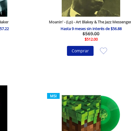
Baker
Moanin' - (Lp) - Art Blakey & The Jazz Messenge
57
.
22
Hasta
9
meses sin interés de
$
56
.
88
$
569
.
00
$
512
.
00
Comprar
MSI