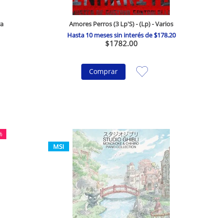
ra
Amores Perros (3 Lp'S) - (Lp) - Varios
Hasta
10
meses sin interés de
$
178
.
20
$
1782
.
00
Comprar
%
MSI