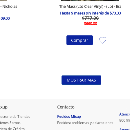
- Nicholas
The Mass (Ltd Clear Vinyl) - (Lp) - Era
Hasta
9
meses sin interés de
$
73
.
33
$
777
.
00
109
.
00
$
660
.
00
Comprar
MOSTRAR MÁS
ixup
Contacto
.
Atenci
rectorio de Tiendas
Pedidos Mixup
800 99
iénes Somos
Pedidos: problemas y aclaraciones
rjeta de Crédito
Atenci