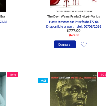
 Era
The Devil Wears Prada 2 - (Lp) - Varios
73
.
33
Hasta
9
meses sin interés de
$
77
.
66
07/08/2026
$
777
.
00
$
699
.
00
Comprar
-
10 %
-
10 
MSI