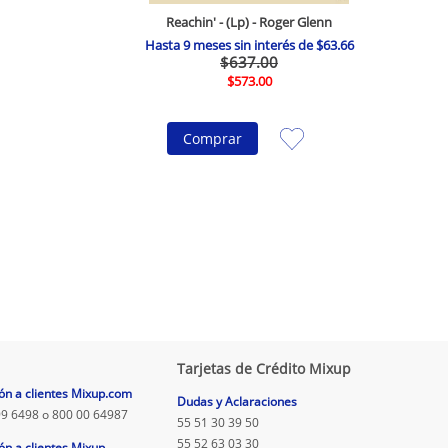
Reachin' - (Lp) - Roger Glenn
Hasta
9
meses sin interés de
$
63
.
66
$
637
.
00
$
573
.
00
Comprar
Tarjetas de Crédito Mixup
ón a clientes Mixup.com
Dudas y Aclaraciones
9 6498 o 800 00 64987
55 51 30 39 50
55 52 63 03 30
ón a clientes Mixup