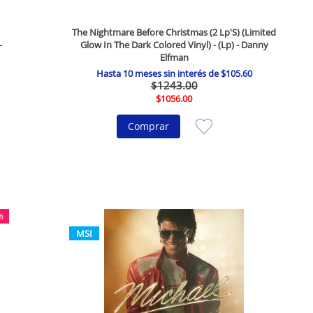
The Nightmare Before Christmas (2 Lp'S) (Limited
-
Glow In The Dark Colored Vinyl) - (Lp) - Danny
Elfman
Hasta
10
meses sin interés de
$
105
.
60
$
1243
.
00
$
1056
.
00
Comprar
%
MSI