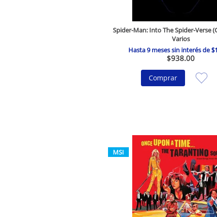
Spider-Man: Into The Spider-Verse (O.
Varios
Hasta
9
meses sin interés de
$
$
938
.
00
Comprar
MSI