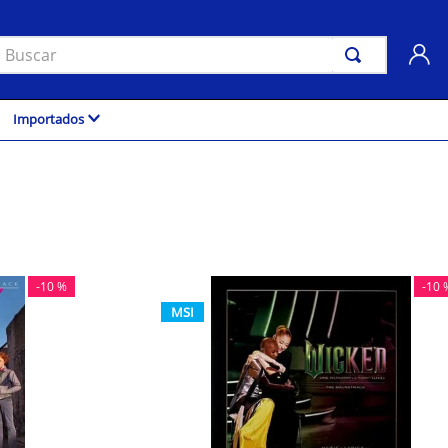
uscar
Importados
-
10 %
-
10 
MSI