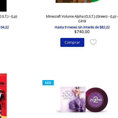
S.T.) - (Lp)
Minecraft Volume Alpha (O.S.T.) (Green) - (Lp) -
C418
104
.
22
Hasta
9
meses sin interés de
$
82
.
22
$
740
.
00
Comprar
MSI