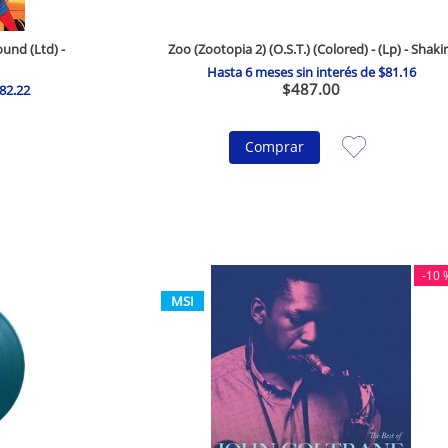
und (Ltd) -
Zoo (Zootopia 2) (O.S.T.) (Colored) - (Lp) - Shaki
Hasta
6
meses sin interés de
$
81
.
16
$
487
.
00
82
.
22
Comprar
-
10 
MSI