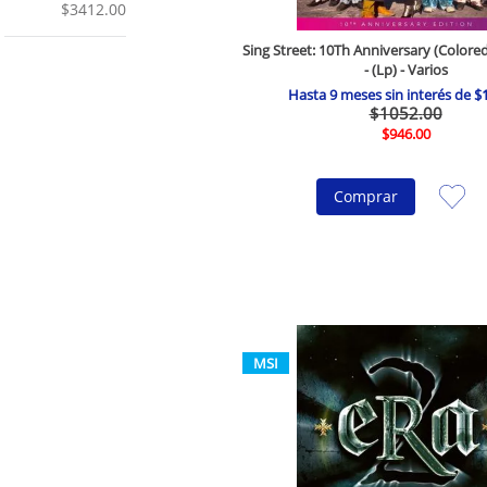
$3412.00
Sing Street: 10Th Anniversary (Colored 
- (Lp) - Varios
Hasta
9
meses sin interés de
$
$
1052
.
00
$
946
.
00
Comprar
MSI