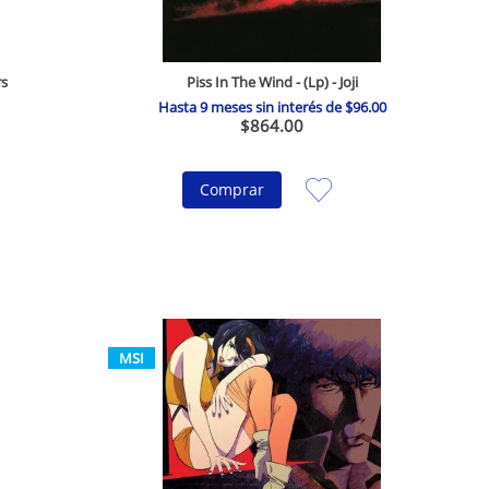
rs
Piss In The Wind - (Lp) - Joji
Hasta
9
meses sin interés de
$
96
.
00
$
864
.
00
Comprar
MSI