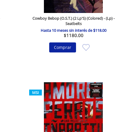
Cowboy Bebop (O.S.T.) (2 Lp'S) (Colored) - (Lp) -
Seatbelts
Hasta
10
meses sin interés de
$
118
.
00
$
1180
.
00
Comprar
MSI