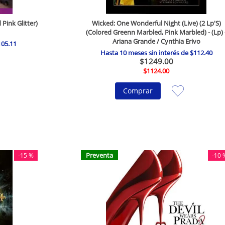
Pink Glitter)
Wicked: One Wonderful Night (Live) (2 Lp'S)
(Colored Greenn Marbled, Pink Marbled) - (Lp) 
Ariana Grande / Cynthia Erivo
105
.
11
Hasta
10
meses sin interés de
$
112
.
40
$
1249
.
00
$
1124
.
00
Comprar
Preventa
-
15 %
-
10 