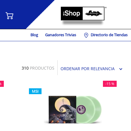
Blog
Ganadores Trivias
Directorio de Tiendas
310
PRODUCTOS
ORDENAR POR
RELEVANCIA
%
-
15 %
MSI