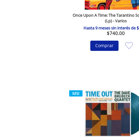
Once Upon A Time: The Tarantino So
(Lp) - Varios
Hasta
9
meses sin interés de
$
$
740
.
00
Comprar
MSI