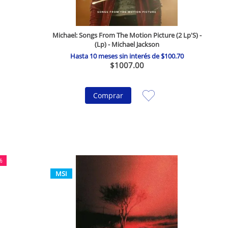
Michael: Songs From The Motion Picture (2 Lp'S) -
(Lp) - Michael Jackson
Hasta
10
meses sin interés de
$
100
.
70
$
1007
.
00
Comprar
%
MSI