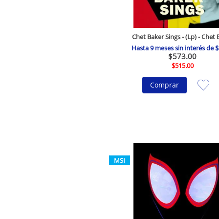
Chet Baker Sings - (Lp) - Chet 
Hasta
9
meses sin interés de
$
$
573
.
00
$
515
.
00
Comprar
MSI