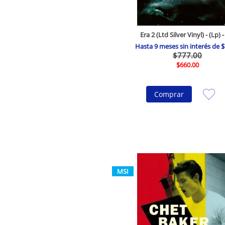
Era 2 (Ltd Silver Vinyl) - (Lp) -
Hasta
9
meses sin interés de
$
$
777
.
00
$
660
.
00
Comprar
MSI