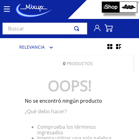
Buscar
TÉRMINOS MÁS BUSCADOS
RELEVANCIA
1
.
vinil
2
.
k-pop
0
PRODUCTOS
3
.
audífonos
OOPS!
4
.
madonna
5
.
ariana grande
No se encontró ningún producto
6
.
importados
¿Qué debo hacer?
7
.
bts
8
.
manga
Comprueba los términos
ingresados
9
.
bocinas
Intenta utilizar una sola palabra