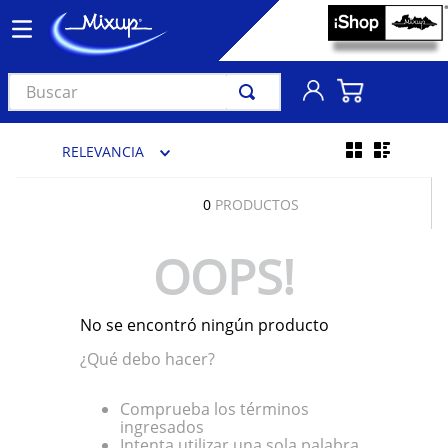
Buscar
TÉRMINOS MÁS BUSCADOS
RELEVANCIA
1
.
vinil
2
.
k-pop
0
PRODUCTOS
3
.
audífonos
OOPS!
4
.
madonna
5
.
ariana grande
No se encontró ningún producto
6
.
bts
¿Qué debo hacer?
7
.
importados
8
.
manga
Comprueba los términos
ingresados
9
.
taylor swift
Intenta utilizar una sola palabra